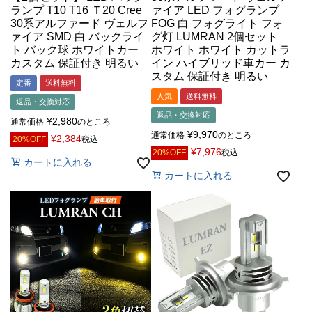
ランプ T10 T16 Ｔ20 Cree
ァイア LED フォグランプ
30系アルファード ヴェルフ
FOG 白 フォグライト フォ
ァイア SMD 白 バックライ
グ灯 LUMRAN 2個セット
ト バック球 ホワイトカー
ホワイト ホワイト カットラ
カスタム 保証付き 明るい
イン ハイブリッド車カー カ
スタム 保証付き 明るい
定番
送料無料
人気
送料無料
返品・交換対応
返品・交換対応
¥
2,980
通常価格
のところ
¥
9,970
通常価格
のところ
¥
2,384
20%OFF
税込
¥
7,976
20%OFF
税込
カートに入れる
カートに入れる