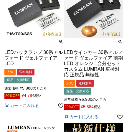
LEDバックランプ 30系アル
LEDウインカー 30系アルフ
ファード ヴェルファイア
ァード ヴェルファイア 前期
LED
LED オレンジ 1台分セット
カスタム LUMRAN 車検対
人気
送料無料
応 正規品 無極性
返品・交換対応
人気
送料無料
¥
5,980
通常価格
のところ
返品・交換対応
¥
4,784
20%OFF
税込
¥
6,980
通常価格
のところ
カートに入れる
¥
5,584
20%OFF
税込
カートに入れる