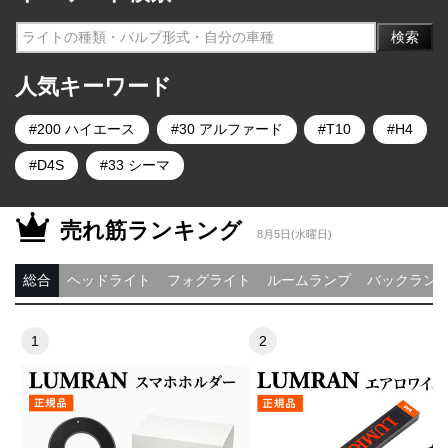
検索
人気キーワード
200 ハイエース
30 アルファード
T10
H4
D4S
33 シーマ
売れ筋ランキング
8月5日(水曜日)
総合
ヘッドライト
フォグライト
ルームランプ
バックラン