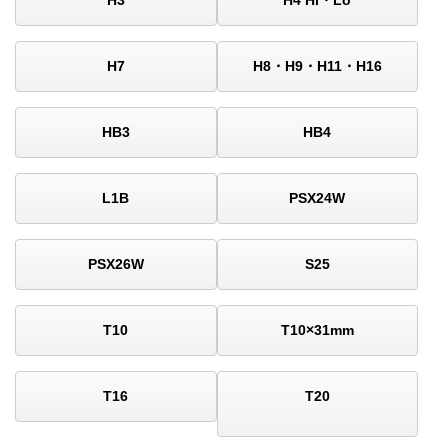
H7
H8・H9・H11・H16
HB3
HB4
L1B
PSX24W
PSX26W
S25
T10
T10×31mm
T16
T20