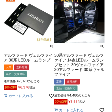
アルファード ヴェルファイ
30系アルファード ヴェルフ
ア 30系 LEDルームランプ
ァイア 14点LEDルームラン
プセット 30ヴェルファイア
人気
送料無料
30アルファード 30系ヴェル
ファイア
返品・交換対応
¥
7,970
通常価格
のところ
定番
送料無料
¥
6,376
20%OFF
税込
返品・交換対応
¥
4,480
カートに入れる
通常価格
のところ
¥
3,584
20%OFF
税込
カートに入れる