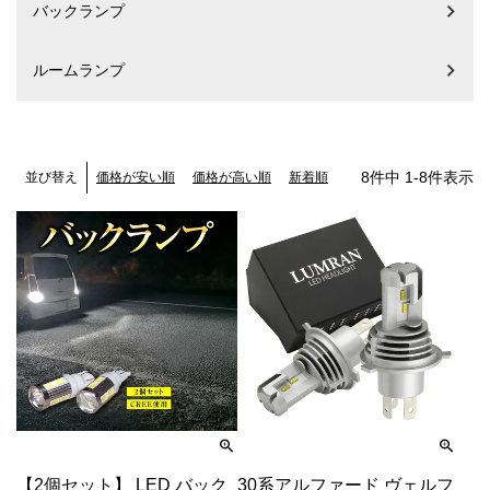
バックランプ
ルームランプ
8
件中
1
-
8
件表示
価格が安い順
価格が高い順
新着順
並び替え
【2個セット】 LED バック
30系アルファード ヴェルフ