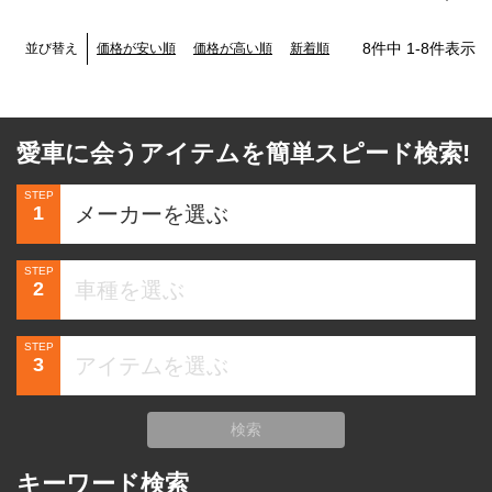
8
件中
1
-
8
件表示
価格が安い順
価格が高い順
新着順
並び替え
愛車に会うアイテムを簡単スピード検索!
STEP
1
STEP
2
STEP
3
検索
キーワード検索