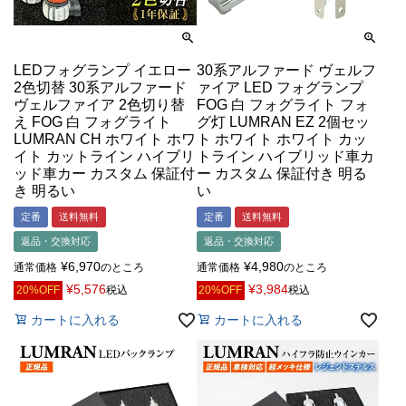
LEDフォグランプ イエロー
30系アルファード ヴェルフ
2色切替 30系アルファード
ァイア LED フォグランプ
ヴェルファイア 2色切り替
FOG 白 フォグライト フォ
え FOG 白 フォグライト
グ灯 LUMRAN EZ 2個セッ
LUMRAN CH ホワイト ホワ
ト ホワイト ホワイト カッ
イト カットライン ハイブリ
トライン ハイブリッド車カ
ッド車カー カスタム 保証付
ー カスタム 保証付き 明る
き 明るい
い
定番
送料無料
定番
送料無料
返品・交換対応
返品・交換対応
¥
6,970
¥
4,980
通常価格
のところ
通常価格
のところ
¥
5,576
¥
3,984
20%OFF
税込
20%OFF
税込
カートに入れる
カートに入れる