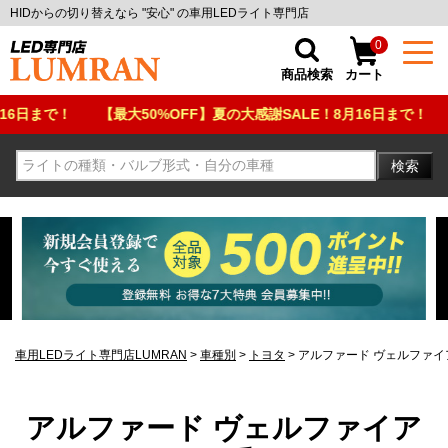
HIDからの切り替えなら "安心" の車用LEDライト専門店
0
商品検索
カート
！
【最大50%OFF】夏の大感謝SALE！8月16日まで！
【最大50
検索
車用LEDライト専門店LUMRAN
車種別
トヨタ
アルファード ヴェルファイア
アルファード ヴェルファイア