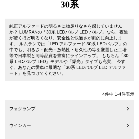
30系
純正アルファードの明るさに物足りなさを感じていません
か？ LUMRANの「30系 LEDバルブ LED バルブ」なら、夜道
が驚くほど明るくなり、安全性と快適さが劇的に向上しま
す。 ルムランでは「LED アルファード 30系 LEDバルブ」の
中でも、明るさ・配光・放熱性・耐久性の等を厳選した工場
等で日本製と同等品質を豊富にラインアップ。 もちろん「30
系 LEDバルブ LED」モデルや「爆光」タイプも充実。 今す
ぐ、あなたの愛車に最適な「30系 LEDバルブ LED アルファ
ード」を見つけてください。
4
件中
1
-
4
件表示
フォグランプ
ウインカー