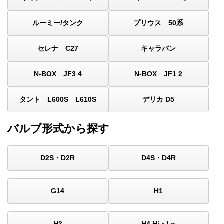
ルーミー/タンク
プリウス 50系
セレナ C27
キャラバン
N-BOX JF3 4
N-BOX JF1 2
タント L600S L610S
デリカ D5
バルブ形式から探す
D2S・D2R
D4S・D4R
G14
H1
H3
H4 Hi・Lo