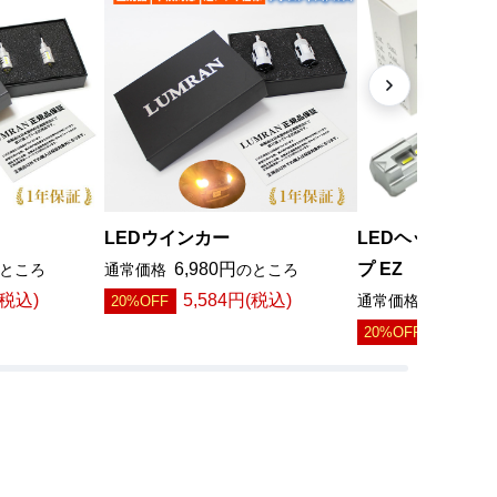
LEDウインカー
LEDヘッドライ
6,980円
プ EZ
ところ
通常価格
のところ
(税込)
5,584円(税込)
4,980円
20%OFF
通常価格
3,984
20%OFF