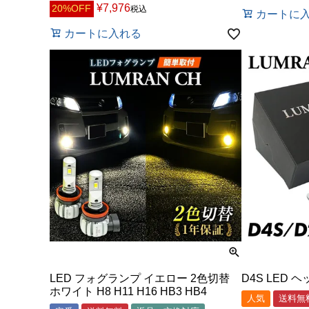
¥
7,976
20%OFF
税込
カートに
カートに入れる
LED フォグランプ イエロー 2色切替
D4S LED 
ホワイト H8 H11 H16 HB3 HB4
人気
送料無