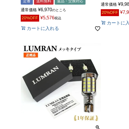
定番
送料無料
返品・交換対応
¥
9,9
通常価格
¥
6,970
通常価格
のところ
¥
7,
20%OFF
¥
5,576
20%OFF
税込
カートに
カートに入れる