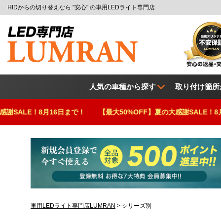
HIDからの切り替えなら "安心" の車用LEDライト専門店
人気の車種から探す
取り付け箇所
16日まで！
【最大50%OFF】夏の大感謝SALE！8月16日まで！
車用LEDライト専門店LUMRAN
シリーズ別