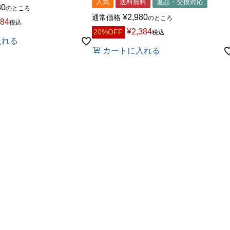
人気
送料無料
返品・交換対応
80
のところ
¥
2,980
通常価格
のところ
984
税込
¥
2,384
20%OFF
税込
入れる
カートに入れる