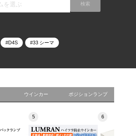
検索
D4S
33 シーマ
ウインカー
ポジションランプ