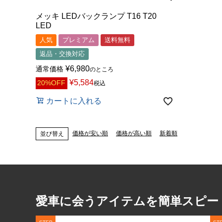
メッキ LEDバックランプ T16 T20
LED
人気
プレミアム
送料無料
返品・交換対応
¥
6,980
通常価格
のところ
¥
5,584
20%OFF
税込
カートに入れる
価格が安い順
価格が高い順
新着順
並び替え
愛車に会うアイテムを簡単スピー