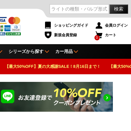
検索
ショッピングガイド
会員ログイン
新規会員登録
カート
0
シリーズから探す
カー用品
FF】夏の大感謝SALE！8月16日まで！
【最大50%OFF】夏の大感謝