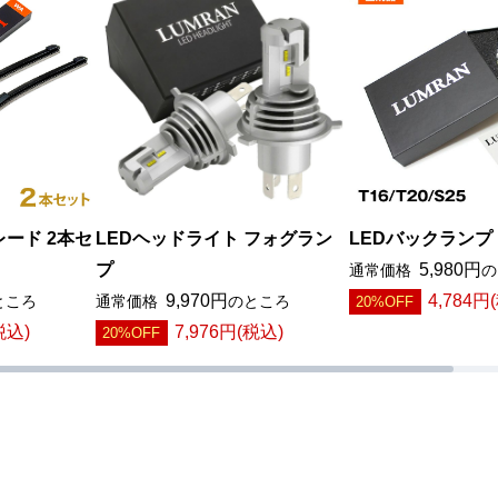
ード 2本セ
LEDヘッドライト フォグラン
LEDバックランプ
プ
5,980円
通常価格
の
9,970円
4,784円
ところ
通常価格
のところ
20%OFF
税込)
7,976円(税込)
20%OFF