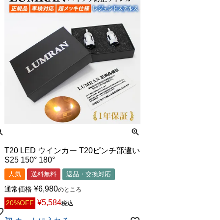
T20 LED ウインカー T20ピンチ部違い
S25 150° 180°
人気
送料無料
返品・交換対応
¥
6,980
通常価格
のところ
¥
5,584
20%OFF
税込