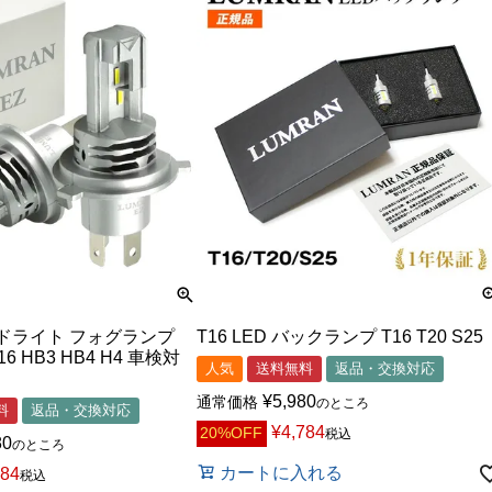
ヘッドライト フォグランプ
T16 LED バックランプ T16 T20 S25
H16 HB3 HB4 H4 車検対
人気
送料無料
返品・交換対応
¥
5,980
通常価格
のところ
料
返品・交換対応
¥
4,784
20%OFF
税込
80
のところ
カートに入れる
984
税込