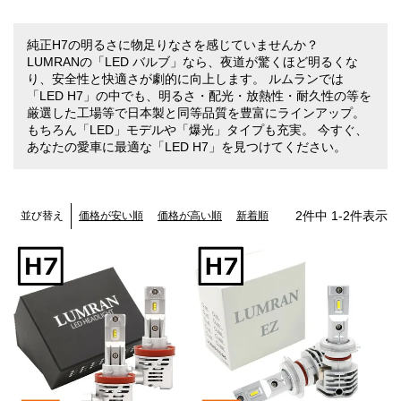
純正H7の明るさに物足りなさを感じていませんか？
LUMRANの「LED バルブ」なら、夜道が驚くほど明るくな
り、安全性と快適さが劇的に向上します。 ルムランでは
「LED H7」の中でも、明るさ・配光・放熱性・耐久性の等を
厳選した工場等で日本製と同等品質を豊富にラインアップ。
もちろん「LED」モデルや「爆光」タイプも充実。 今すぐ、
あなたの愛車に最適な「LED H7」を見つけてください。
2
件中
1
-
2
件表示
価格が安い順
価格が高い順
新着順
並び替え