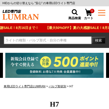
HIDからの切り替えなら "安心" の車用LEDライト専門店
0
商品検索
カート
E！8月16日まで！
【最大50%OFF】夏の大感謝SALE！8月16日ま
検索
車用LEDライト専門店LUMRAN
バルブ形状別
H7
H7