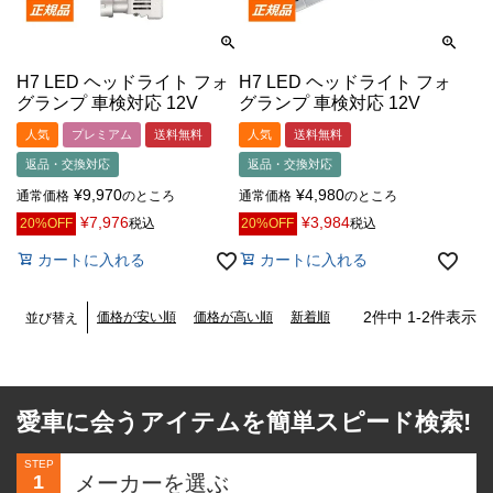
H7 LED ヘッドライト フォ
H7 LED ヘッドライト フォ
グランプ 車検対応 12V
グランプ 車検対応 12V
人気
プレミアム
送料無料
人気
送料無料
返品・交換対応
返品・交換対応
¥
9,970
¥
4,980
通常価格
のところ
通常価格
のところ
¥
7,976
¥
3,984
20%OFF
税込
20%OFF
税込
カートに入れる
カートに入れる
2
件中
1
-
2
件表示
価格が安い順
価格が高い順
新着順
並び替え
愛車に会うアイテムを簡単スピード検索!
STEP
1