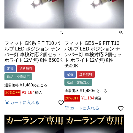
フィット GK系 FIT T10 バ
フィット GE6～9 FIT T10
ルブ LED ポジション ナン
バルブ LED ポジション ナ
バー灯 車検対応 2個セット
ンバー灯 車検対応 2個セッ
ホワイト12V 無極性 6500K
ト ホワイト12V 無極性
6500K
定番
送料無料
定番
送料無料
返品・交換対応
返品・交換対応
¥
1,480
通常価格
のところ
¥
1,480
通常価格
のところ
¥
1,184
20%OFF
税込
¥
1,184
20%OFF
税込
カートに入れる
カートに入れる