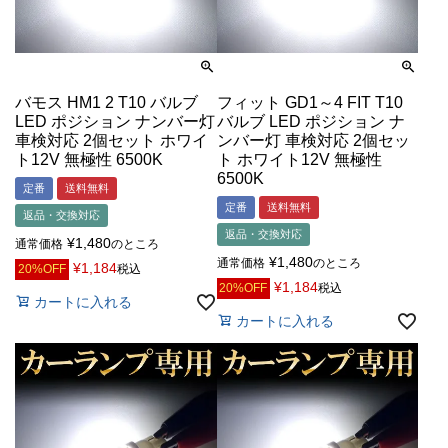
バモス HM1 2 T10 バルブ
フィット GD1～4 FIT T10
LED ポジション ナンバー灯
バルブ LED ポジション ナ
車検対応 2個セット ホワイ
ンバー灯 車検対応 2個セッ
ト12V 無極性 6500K
ト ホワイト12V 無極性
6500K
定番
送料無料
定番
送料無料
返品・交換対応
返品・交換対応
¥
1,480
通常価格
のところ
¥
1,480
通常価格
のところ
¥
1,184
20%OFF
税込
¥
1,184
20%OFF
税込
カートに入れる
カートに入れる