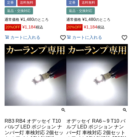
定番
送料無料
定番
送料無料
返品・交換対応
返品・交換対応
¥
1,480
¥
1,480
通常価格
のところ
通常価格
のところ
¥
1,184
¥
1,184
20%OFF
税込
20%OFF
税込
カートに入れる
カートに入れる
RB3 RB4 オデッセイ T10
オデッセイ RA6～9 T10 バ
バルブ LED ポジション ナ
ルブ LED ポジション ナン
ンバー灯 車検対応 2個セッ
バー灯 車検対応 2個セット