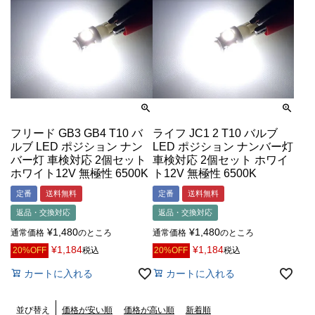
フリード GB3 GB4 T10 バ
ライフ JC1 2 T10 バルブ
ルブ LED ポジション ナン
LED ポジション ナンバー灯
バー灯 車検対応 2個セット
車検対応 2個セット ホワイ
ホワイト12V 無極性 6500K
ト12V 無極性 6500K
定番
送料無料
定番
送料無料
返品・交換対応
返品・交換対応
¥
1,480
¥
1,480
通常価格
のところ
通常価格
のところ
¥
1,184
¥
1,184
20%OFF
税込
20%OFF
税込
カートに入れる
カートに入れる
価格が安い順
価格が高い順
新着順
並び替え