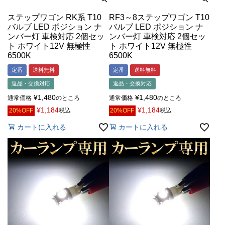
ステップワゴン RK系 T10
RF3～8ステップワゴン T10
バルブ LED ポジション ナ
バルブ LED ポジション ナ
ンバー灯 車検対応 2個セッ
ンバー灯 車検対応 2個セッ
ト ホワイト12V 無極性
ト ホワイト12V 無極性
6500K
6500K
定番
送料無料
定番
送料無料
返品・交換対応
返品・交換対応
¥
1,480
¥
1,480
通常価格
のところ
通常価格
のところ
¥
1,184
¥
1,184
20%OFF
税込
20%OFF
税込
カートに入れる
カートに入れる