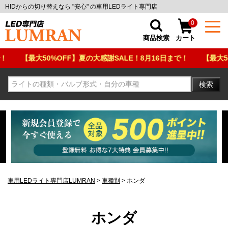
HIDからの切り替えなら "安心" の車用LEDライト専門店
0
商品検索
カート
OFF】夏の大感謝SALE！8月16日まで！
【最大50%OFF】夏の大感
検索
車用LEDライト専門店LUMRAN
車種別
ホンダ
ホンダ