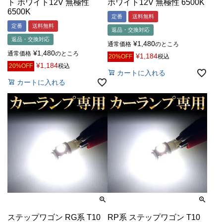
ト ホワイト12V 無極性
ホワイト12V 無極性 6500K
6500K
定番
送料無料
定番
送料無料
返品・交換対応
返品・交換対応
¥
1,480
通常価格
のところ
¥
1,480
通常価格
のところ
¥
1,184
20%OFF
税込
¥
1,184
20%OFF
税込
カートに入れる
カートに入れる
ステップワゴン RG系 T10
RP系 ステップワゴン T10