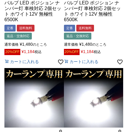
バルブ LED ポジション ナ
バルブ LED ポジション ナ
ンバー灯 車検対応 2個セッ
ンバー灯 車検対応 2個セッ
ト ホワイト12V 無極性
ト ホワイト12V 無極性
6500K
6500K
定番
送料無料
定番
送料無料
返品・交換対応
返品・交換対応
¥
1,480
¥
1,480
通常価格
のところ
通常価格
のところ
¥
1,184
¥
1,184
20%OFF
税込
20%OFF
税込
カートに入れる
カートに入れる