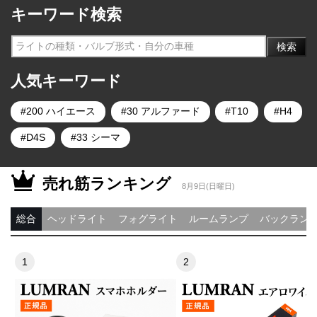
キーワード検索
検索
人気キーワード
200 ハイエース
30 アルファード
T10
H4
D4S
33 シーマ
売れ筋ランキング
8月9日(日曜日)
総合
ヘッドライト
フォグライト
ルームランプ
バックラン