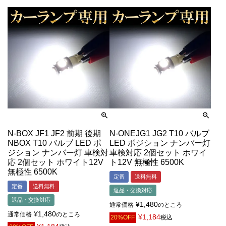
N-BOX JF1 JF2 前期 後期
N-ONEJG1 JG2 T10 バルブ
NBOX T10 バルブ LED ポ
LED ポジション ナンバー灯
ジション ナンバー灯 車検対
車検対応 2個セット ホワイ
応 2個セット ホワイト12V
ト12V 無極性 6500K
無極性 6500K
定番
送料無料
定番
送料無料
返品・交換対応
返品・交換対応
¥
1,480
通常価格
のところ
¥
1,480
通常価格
のところ
¥
1,184
20%OFF
税込