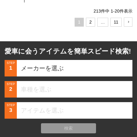
213
件中
1
-
20
件表示
1
2
…
11
愛車に会うアイテムを簡単スピード検索!
STEP
1
STEP
2
STEP
3
検索