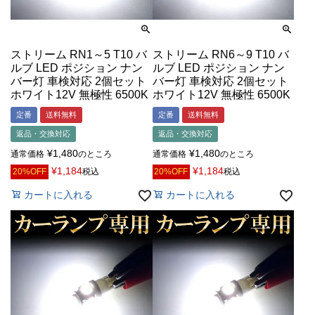
ストリーム RN1～5 T10 バ
ストリーム RN6～9 T10 バ
ルブ LED ポジション ナン
ルブ LED ポジション ナン
バー灯 車検対応 2個セット
バー灯 車検対応 2個セット
ホワイト12V 無極性 6500K
ホワイト12V 無極性 6500K
定番
送料無料
定番
送料無料
返品・交換対応
返品・交換対応
¥
1,480
¥
1,480
通常価格
のところ
通常価格
のところ
¥
1,184
¥
1,184
20%OFF
税込
20%OFF
税込
カートに入れる
カートに入れる