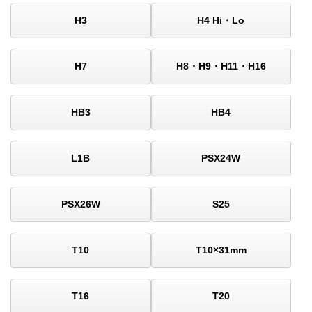
H3
H4 Hi・Lo
H7
H8・H9・H11・H16
HB3
HB4
L1B
PSX24W
PSX26W
S25
T10
T10×31mm
T16
T20