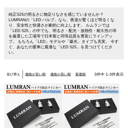
純正S25の明るさに物足りなさを感じていませんか？
LUMRANの「LED バルブ」なら、夜道が驚くほど明るくな
り、安全性と快適さが劇的に向上します。 ルムランでは
「LED S25」の中でも、明るさ・配光・放熱性・耐久性の等
を厳選した工場等で日本製と同等品質を豊富にラインアッ
プ。 もちろん「LED」モデルや「爆光」タイプも充実。 今す
ぐ、あなたの愛車に最適な「LED S25」を見つけてくださ
い。
3
件中
1
-
3
件表示
価格が安い順
価格が高い順
新着順
並び替え