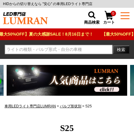
HIDからの切り替えなら "安心" の車用LEDライト専門店
0
商品検索
カート
%OFF】夏の大感謝SALE！8月16日まで！
【最大50%OFF】夏の大
検索
車用LEDライト専門店LUMRAN
バルブ形状別
S25
S25