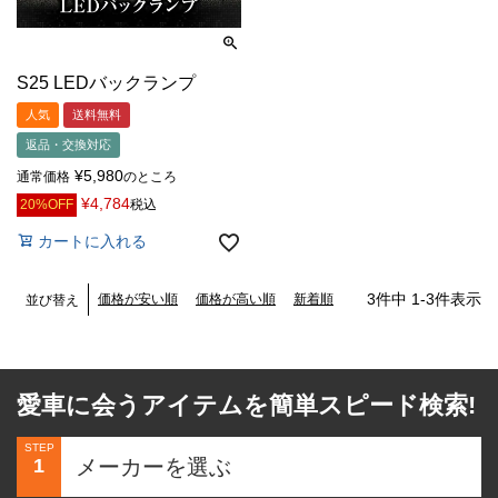
S25 LEDバックランプ
人気
送料無料
返品・交換対応
¥
5,980
通常価格
のところ
¥
4,784
20%OFF
税込
カートに入れる
3
件中
1
-
3
件表示
価格が安い順
価格が高い順
新着順
並び替え
愛車に会うアイテムを簡単スピード検索!
STEP
1