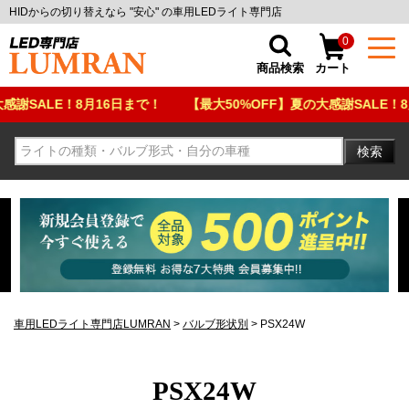
HIDからの切り替えなら "安心" の車用LEDライト専門店
0
商品検索
カート
ALE！8月16日まで！
【最大50%OFF】夏の大感謝SALE！8月16
検索
車用LEDライト専門店LUMRAN
バルブ形状別
PSX24W
PSX24W