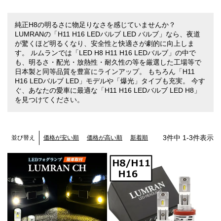
純正H8の明るさに物足りなさを感じていませんか？
LUMRANの「H11 H16 LEDバルブ LED バルブ」なら、夜道
が驚くほど明るくなり、安全性と快適さが劇的に向上しま
す。 ルムランでは「LED H8 H11 H16 LEDバルブ」の中で
も、明るさ・配光・放熱性・耐久性の等を厳選した工場等で
日本製と同等品質を豊富にラインアップ。 もちろん「H11
H16 LEDバルブ LED」モデルや「爆光」タイプも充実。 今す
ぐ、あなたの愛車に最適な「H11 H16 LEDバルブ LED H8」
を見つけてください。
3
件中
1
-
3
件表示
価格が安い順
価格が高い順
新着順
並び替え