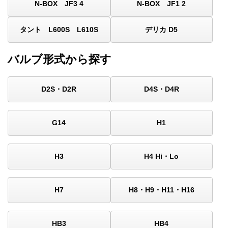
N-BOX JF3 4
N-BOX JF1 2
タント L600S L610S
デリカ D5
バルブ形式から探す
D2S・D2R
D4S・D4R
G14
H1
H3
H4 Hi・Lo
H7
H8・H9・H11・H16
HB3
HB4