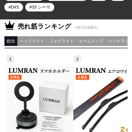
D4S
33 シーマ
売れ筋ランキング
8月7日(金曜日)
総合
ヘッドライト
フォグライト
ルームランプ
バックラン