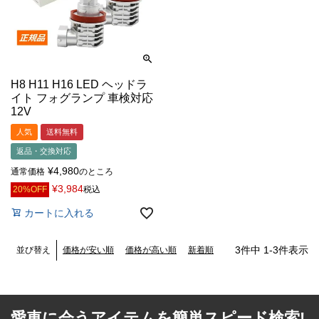
H8 H11 H16 LED ヘッドラ
イト フォグランプ 車検対応
12V
人気
送料無料
返品・交換対応
¥
4,980
通常価格
のところ
¥
3,984
20%OFF
税込
カートに入れる
3
件中
1
-
3
件表示
価格が安い順
価格が高い順
新着順
並び替え
愛車に会うアイテムを簡単スピード検索!