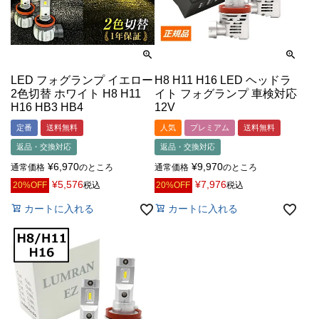
LED フォグランプ イエロー
H8 H11 H16 LED ヘッドラ
2色切替 ホワイト H8 H11
イト フォグランプ 車検対応
H16 HB3 HB4
12V
定番
送料無料
人気
プレミアム
送料無料
返品・交換対応
返品・交換対応
¥
6,970
¥
9,970
通常価格
のところ
通常価格
のところ
¥
5,576
¥
7,976
20%OFF
税込
20%OFF
税込
カートに入れる
カートに入れる