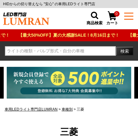
HIDからの切り替えなら "安心" の車用LEDライト専門店
0
商品検索
カート
50%OFF】夏の大感謝SALE！8月16日まで！
【最大50%OFF】夏
検索
車用LEDライト専門店LUMRAN
車種別
三菱
三菱