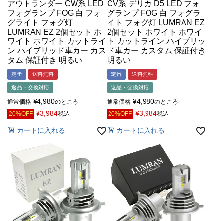
アウトランダー CW系 LED
CV系 デリカ D5 LED フォ
フォグランプ FOG 白 フォ
グランプ FOG 白 フォグラ
グライト フォグ灯
イト フォグ灯 LUMRAN EZ
LUMRAN EZ 2個セット ホ
2個セット ホワイト ホワイ
ワイト ホワイト カットライ
ト カットライン ハイブリッ
ン ハイブリッド車カー カス
ド車カー カスタム 保証付き
タム 保証付き 明るい
明るい
定番
送料無料
定番
送料無料
返品・交換対応
返品・交換対応
¥
4,980
¥
4,980
通常価格
のところ
通常価格
のところ
¥
3,984
¥
3,984
20%OFF
税込
20%OFF
税込
カートに入れる
カートに入れる