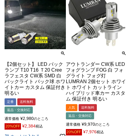
【2個セット】 LED バック
アウトランダー CW系 LED
ランプ T10 T16 Ｔ20 Cree
フォグランプ FOG 白 フォ
ラフェスタ CW系 SMD 白
グライト フォグ灯
バックライト バック球 ホワ
LUMRAN 2個セット ホワイ
イトカー カスタム 保証付き
ト ホワイト カットライン
明るい
ハイブリッド車カー カスタ
ム 保証付き 明るい
定番
送料無料
人気
送料無料
返品・交換対応
返品・交換対応
¥
2,980
通常価格
のところ
¥
9,970
通常価格
のところ
¥
2,384
20%OFF
税込
¥
7,976
20%OFF
税込