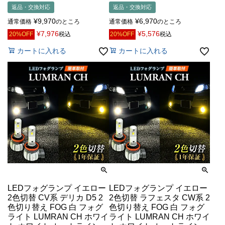
返品・交換対応
返品・交換対応
¥
9,970
¥
6,970
通常価格
のところ
通常価格
のところ
¥
7,976
¥
5,576
20%OFF
税込
20%OFF
税込
カートに入れる
カートに入れる
LEDフォグランプ イエロー
LEDフォグランプ イエロー
2色切替 CV系 デリカ D5 2
2色切替 ラフェスタ CW系 2
色切り替え FOG 白 フォグ
色切り替え FOG 白 フォグ
ライト LUMRAN CH ホワイ
ライト LUMRAN CH ホワイ