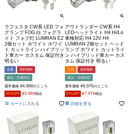
ラフェスタ CW系 LED フォ
アウトランダー CW系 H4
グランプ FOG 白 フォグラ
LEDヘッドライト H4 Hi/Lo
イト フォグ灯 LUMRAN EZ
車検対応 H4 12V H4
2個セット ホワイト ホワイ
LUMRAN 2個セット ヘッド
ト カットライン ハイブリッ
ランプ ホワイト カットライ
ド車カー カスタム 保証付き
ン ハイブリッド車カー カス
明るい
タム 保証付き 明るい
定番
送料無料
人気
送料無料
返品・交換対応
返品・交換対応
¥
4,980
¥
9,970
通常価格
のところ
通常価格
のところ
¥
3,984
¥
7,976
20%OFF
税込
20%OFF
税込
カートに入れる
詳細を見る