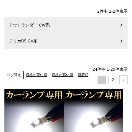
2
件中
1
-
2
件表示
アウトランダー CW系
デリカD5 CV系
24
件中
1
-
20
件表示
価格が安い順
価格が高い順
新着順
並び替え
1
2