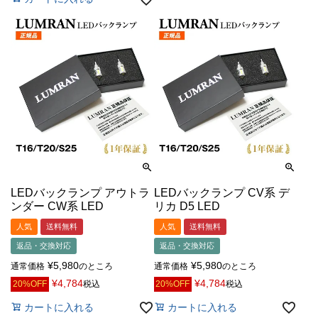
LEDバックランプ アウトラ
LEDバックランプ CV系 デ
ンダー CW系 LED
リカ D5 LED
人気
送料無料
人気
送料無料
返品・交換対応
返品・交換対応
¥
5,980
¥
5,980
通常価格
のところ
通常価格
のところ
¥
4,784
¥
4,784
20%OFF
税込
20%OFF
税込
カートに入れる
カートに入れる