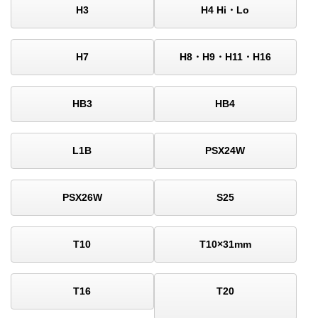
H3
H4 Hi・Lo
H7
H8・H9・H11・H16
HB3
HB4
L1B
PSX24W
PSX26W
S25
T10
T10×31mm
T16
T20