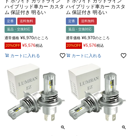
ト ホワイト カットライン
ト ホワイト カットライン
ハイブリッド車カー カスタ
ハイブリッド車カー カスタ
ム 保証付き 明るい
ム 保証付き 明るい
定番
送料無料
定番
送料無料
返品・交換対応
返品・交換対応
¥
6,970
¥
6,970
通常価格
のところ
通常価格
のところ
¥
5,576
¥
5,576
20%OFF
税込
20%OFF
税込
カートに入れる
カートに入れる