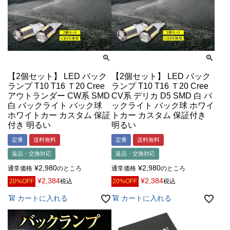
【2個セット】 LED バック
【2個セット】 LED バック
ランプ T10 T16 Ｔ20 Cree
ランプ T10 T16 Ｔ20 Cree
アウトランダー CW系 SMD
CV系 デリカ D5 SMD 白 バ
白 バックライト バック球
ックライト バック球 ホワイ
ホワイトカー カスタム 保証
トカー カスタム 保証付き
付き 明るい
明るい
定番
送料無料
定番
送料無料
返品・交換対応
返品・交換対応
¥
2,980
¥
2,980
通常価格
のところ
通常価格
のところ
¥
2,384
¥
2,384
20%OFF
税込
20%OFF
税込
カートに入れる
カートに入れる