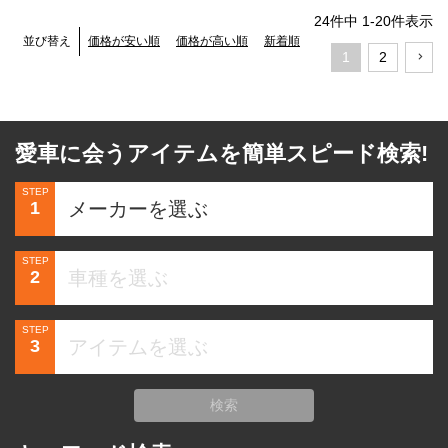
24
件中
1
-
20
件表示
価格が安い順
価格が高い順
新着順
並び替え
1
2
愛車に会うアイテムを簡単スピード検索!
STEP
1
STEP
2
STEP
3
検索