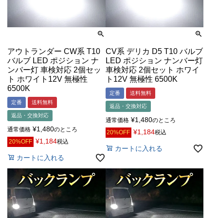
アウトランダー CW系 T10
CV系 デリカ D5 T10 バルブ
バルブ LED ポジション ナ
LED ポジション ナンバー灯
ンバー灯 車検対応 2個セッ
車検対応 2個セット ホワイ
ト ホワイト12V 無極性
ト12V 無極性 6500K
6500K
定番
送料無料
定番
送料無料
返品・交換対応
返品・交換対応
¥
1,480
通常価格
のところ
¥
1,480
通常価格
のところ
¥
1,184
20%OFF
税込
¥
1,184
20%OFF
税込
カートに入れる
カートに入れる