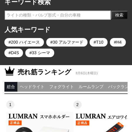
キーワード検索
検索
人気キーワード
200 ハイエース
30 アルファード
T10
H4
D4S
33 シーマ
売れ筋ランキング
8月6日(木曜日)
総合
ヘッドライト
フォグライト
ルームランプ
バックラン