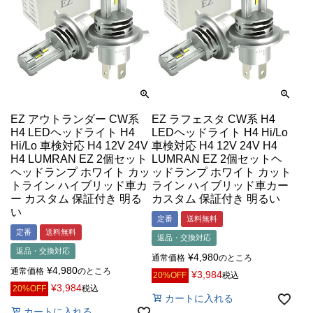
EZ アウトランダー CW系
EZ ラフェスタ CW系 H4
H4 LEDヘッドライト H4
LEDヘッドライト H4 Hi/Lo
Hi/Lo 車検対応 H4 12V 24V
車検対応 H4 12V 24V H4
H4 LUMRAN EZ 2個セット
LUMRAN EZ 2個セットヘ
ヘッドランプ ホワイト カッ
ッドランプ ホワイト カット
トライン ハイブリッド車カ
ライン ハイブリッド車カー
ー カスタム 保証付き 明る
カスタム 保証付き 明るい
い
定番
送料無料
定番
送料無料
返品・交換対応
返品・交換対応
¥
4,980
通常価格
のところ
¥
4,980
通常価格
のところ
¥
3,984
20%OFF
税込
¥
3,984
20%OFF
税込
カートに入れる
カートに入れる