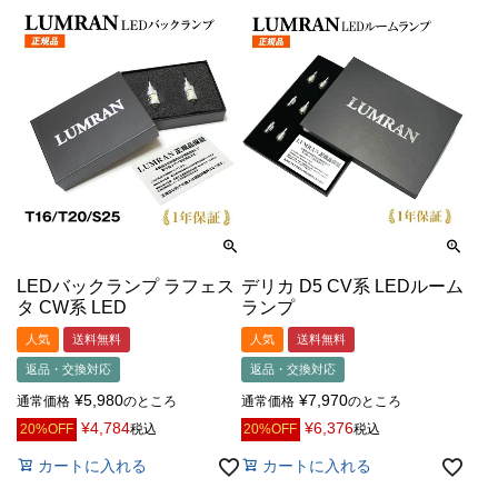
LEDバックランプ ラフェス
デリカ D5 CV系 LEDルーム
タ CW系 LED
ランプ
人気
送料無料
人気
送料無料
返品・交換対応
返品・交換対応
¥
5,980
¥
7,970
通常価格
のところ
通常価格
のところ
¥
4,784
¥
6,376
20%OFF
税込
20%OFF
税込
カートに入れる
カートに入れる