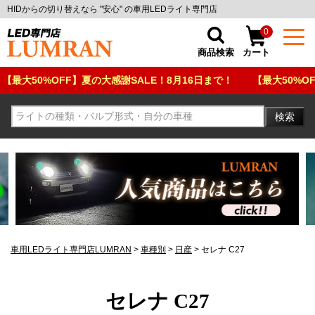
HIDからの切り替えなら "安心" の車用LEDライト専門店
0
商品検索
カート
%OFF】夏の大感謝SALE！8月16日まで！
【最大50%OFF】夏の大
検索
車用LEDライト専門店LUMRAN
車種別
日産
セレナ C27
セレナ C27