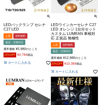
LEDバックランプ セレナ
LEDウインカーセレナ C27
C27 LED
LED オレンジ 1台分セット
カスタム LUMRAN 車検対
人気
送料無料
応 正規品 無極性
返品・交換対応
人気
送料無料
¥
5,980
通常価格
のところ
返品・交換対応
¥
4,784
20%OFF
税込
¥
12,980
通常価格
のところ
カートに入れる
¥
10,384
20%OFF
税込
カートに入れる