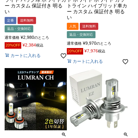
ー カスタム 保証付き 明る
トライン ハイブリッド車カ
い
ー カスタム 保証付き 明る
い
定番
送料無料
人気
送料無料
返品・交換対応
返品・交換対応
¥
2,980
通常価格
のところ
¥
9,970
通常価格
のところ
¥
2,384
20%OFF
税込
¥
7,976
20%OFF
税込
カートに入れる
カートに入れる