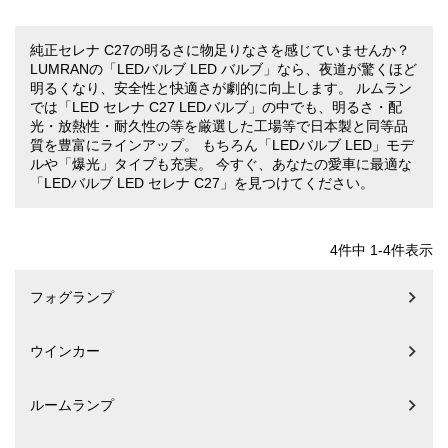
純正セレナ C27の明るさに物足りなさを感じていませんか？
LUMRANの「LEDバルブ LED バルブ」なら、夜道が驚くほど
明るくなり、安全性と快適さが劇的に向上します。 ルムラン
では「LED セレナ C27 LEDバルブ」の中でも、明るさ・配
光・放熱性・耐久性の等を厳選した工場等で日本製と同等品
質を豊富にラインアップ。 もちろん「LEDバルブ LED」モデ
ルや「爆光」タイプも充実。 今すぐ、あなたの愛車に最適な
「LEDバルブ LED セレナ C27」を見つけてください。
4
件中
1
-
4
件表示
フォグランプ
ウインカー
ルームランプ