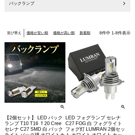
バックランプ
8
件中
1
-
8
件表示
価格が安い順
価格が高い順
新着順
並び替え
【2個セット】 LED バック
LED フォグランプ セレナ
ランプ T10 T16 Ｔ20 Cree
C27 FOG 白 フォグライト
セレナ C27 SMD 白 バック
フォグ灯 LUMRAN 2個セッ
ライト バック球 ホワイトカ
ト ホワイト ホワイト カッ