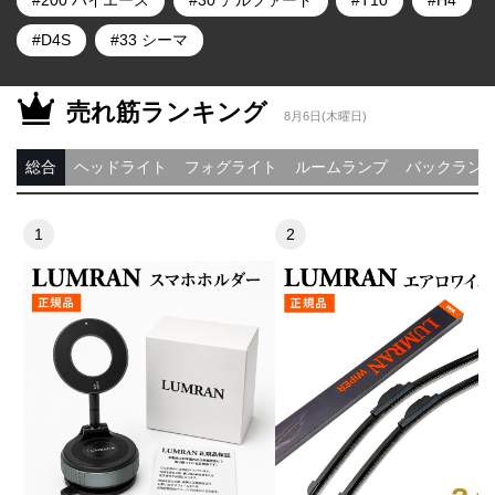
D4S
33 シーマ
売れ筋ランキング
8月6日(木曜日)
総合
ヘッドライト
フォグライト
ルームランプ
バックラン