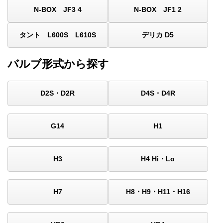
N-BOX JF3 4
N-BOX JF1 2
タント L600S L610S
デリカ D5
バルブ形式から探す
D2S・D2R
D4S・D4R
G14
H1
H3
H4 Hi・Lo
H7
H8・H9・H11・H16