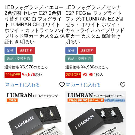
LEDフォグランプ イエロー
LED フォグランプ セレナ
2色切替 セレナ C27 2色切
C27 FOG 白 フォグライト
り替え FOG 白 フォグライ
フォグ灯 LUMRAN EZ 2個
ト LUMRAN CH ホワイト
セット ホワイト ホワイト
ホワイト カットライン ハイ
カットライン ハイブリッド
ブリッド車カー カスタム 保
車カー カスタム 保証付き
証付き 明るい
明るい
定番
送料無料
定番
送料無料
返品・交換対応
返品・交換対応
¥
6,970
¥
4,980
通常価格
のところ
通常価格
のところ
¥
5,576
¥
3,984
20%OFF
税込
20%OFF
税込
カートに入れる
カートに入れる