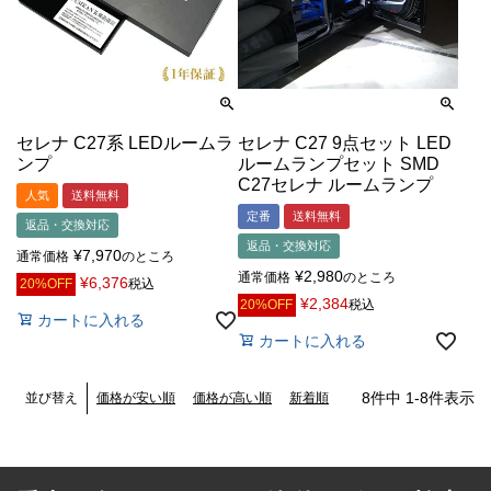
セレナ C27系 LEDルームラ
セレナ C27 9点セット LED
ンプ
ルームランプセット SMD
C27セレナ ルームランプ
人気
送料無料
定番
送料無料
返品・交換対応
返品・交換対応
¥
7,970
通常価格
のところ
¥
2,980
通常価格
のところ
¥
6,376
20%OFF
税込
¥
2,384
20%OFF
税込
カートに入れる
カートに入れる
8
件中
1
-
8
件表示
価格が安い順
価格が高い順
新着順
並び替え