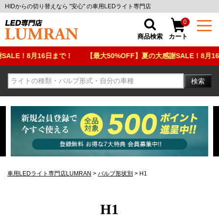
HIDからの切り替えなら "安心" の車用LEDライト専門店
0
商品検索
カート
！8月16日まで！
【最大50%OFF】夏の大感謝SALE！8月16日ま
検索
車用LEDライト専門店LUMRAN
バルブ形状別
H1
H1